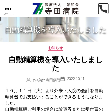
メニュー
医
療
法
自動精算機を導入いたしました
人
栄
和
カ
お知らせ
会
テ
寺
自動精算機を導入いたしまし
ゴ
田
リ
病
た
ー
院
2022-10-11
投
作成者:
寺田病院
投
稿
稿
日
１０月１１日（火）より外来・入院の会計を自動
者
精算機でお支払いすることができるようになりま
した。
自動精算機ご利用の場合は診察券または受付票の