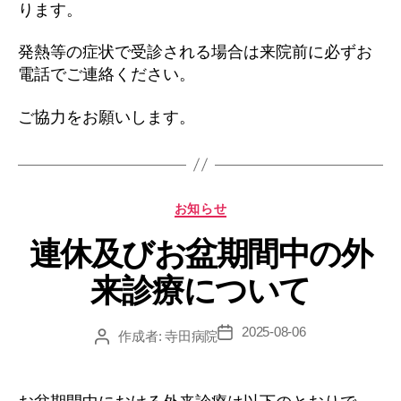
ります。
発熱等の症状で受診される場合は来院前に必ずお
電話でご連絡ください。
ご協力をお願いします。
カ
お知らせ
テ
連休及びお盆期間中の外
ゴ
リ
来診療について
ー
2025-08-06
投
作成者:
寺田病院
投
稿
稿
日
者