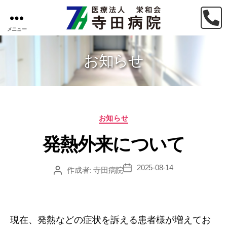
メニュー
医
療
法
お知らせ
人
栄
和
会
寺
カ
お知らせ
田
テ
病
発熱外来について
ゴ
院
リ
ー
2025-08-14
投
作成者:
寺田病院
投
稿
稿
日
者
現在、発熱などの症状を訴える患者様が増えてお